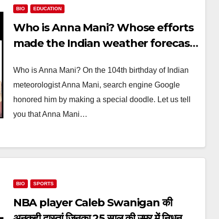
BIO
EDUCATION
Who is Anna Mani? Whose efforts
made the Indian weather forecast
possible!
Who is Anna Mani? On the 104th birthday of Indian
meteorologist Anna Mani, search engine Google
honored him by making a special doodle. Let us tell
you that Anna Mani…
BIO
SPORTS
NBA player Caleb Swanigan की
अनकही दास्तां जिनका 25 साल की उम्र में निधन हो