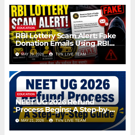
EDUCATION
RBI Lottery Scam Alert: Fake
Donation Emails Using RBI
Name Target Indian Users
MAY 29, 2026
TVN LIVE TEAM
EDUCATION
NEET UG 2026 Refund
Process Begins: A Step-by-
Step Guide to Submit Bank
MAY 21, 2026
TVN LIVE TEAM
Details