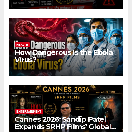
Name Target Indian Users
HEALTH
How Dangerous Is the Ebola
Virus?
ENTERTAINMENT
Cannes 2026: Sandip Patel
Expands SRHP Films’ Global