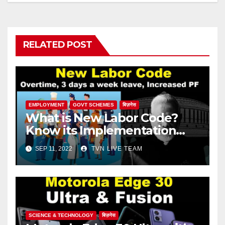
RELATED POST
EMPLOYMENT
GOVT SCHEMES
बिज़नेस
What is New Labor Code?
Know its Implementation
Date!
SEP 11, 2022
TVN LIVE TEAM
SCIENCE & TECHNOLOGY
बिज़नेस