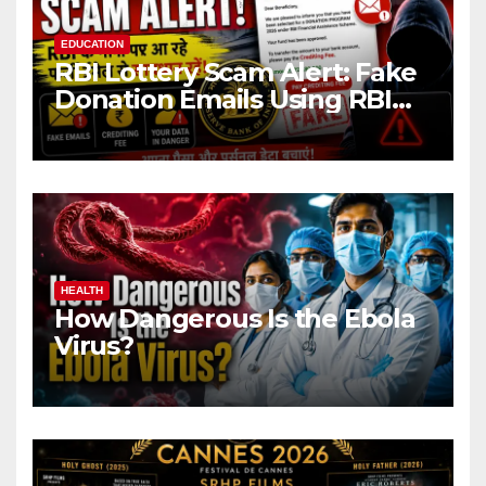
EDUCATION
RBI Lottery Scam Alert: Fake
Donation Emails Using RBI
Name Target Indian Users
HEALTH
How Dangerous Is the Ebola
Virus?