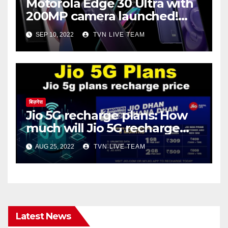
Motorola Edge 30 Ultra with
200MP camera launched!
Check out the price, features
SEP 10, 2022
TVN LIVE TEAM
and specifications.
बिज़नेस
Jio 5G recharge plans: How
much will Jio 5G recharge
cost?
AUG 25, 2022
TVN LIVE TEAM
Latest News