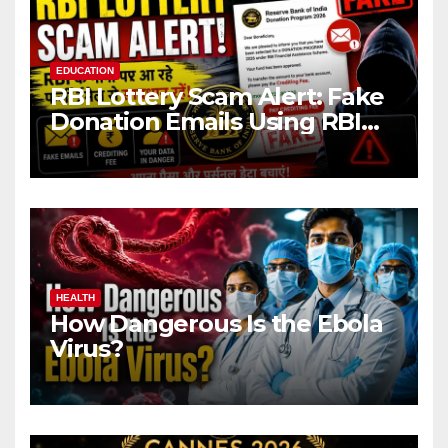
EDUCATION
RBI Lottery Scam Alert: Fake
Donation Emails Using RBI
Name Target Indian Users
HEALTH
How Dangerous Is the Ebola
Virus?