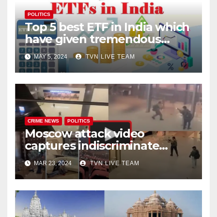
POLITICS
Top 5 best ETF in India which
have given tremendous
returns
MAY 5, 2024
TVN LIVE TEAM
CRIME NEWS
POLITICS
Moscow attack video
captures indiscriminate
firing, and chaos all around!
MAR 23, 2024
TVN LIVE TEAM