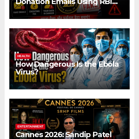
Donation Emails Using RBI
Name Target Indian Users
HEALTH
How Dangerous Is the Ebola
Virus?
ENTERTAINMENT
Cannes 2026: Sandip Patel