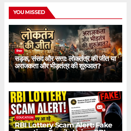
YOU MISSED
विचार
सड़क, संसद और सत्ता: लोकतंत्र की जीत या
अराजकता और भीड़तंत्र की शुरुआत?
EDUCATION
RBI Lottery Scam Alert: Fake