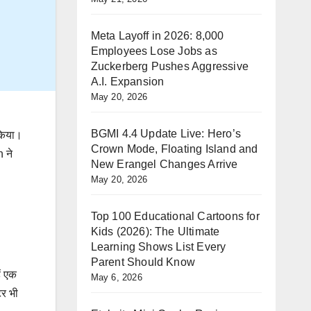
Meta Layoff in 2026: 8,000
Employees Lose Jobs as
Zuckerberg Pushes Aggressive
A.I. Expansion
May 20, 2026
BGMI 4.4 Update Live: Hero’s
 किया।
Crown Mode, Floating Island and
 ने
New Erangel Changes Arrive
May 20, 2026
Top 100 Educational Cartoons for
Kids (2026): The Ultimate
Learning Shows List Every
Parent Should Know
ें एक
May 6, 2026
टर भी