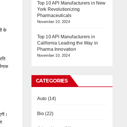
Top 10 API Manufacturers in New
York Revolutionizing
Pharmaceuticals
November 10, 2024
ं के
Top 10 API Manufacturers in
California Leading the Way in
Pharma Innovation
November 10, 2024
्रति
्मनाक
CATEGORIES
Auto
(14)
Bio
(22)
ाएगी।
ता