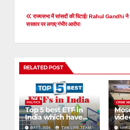
Post
राज्यसभा में सांसदों की पिटाई! Rahul Gandhi न
सरकार पर लगाए गंभीर आरोप!
navigation
RELATED POST
POLITICS
CRIME N
Top 5 best ETF in
Mos
India which have
vide
given tremendous
indi
MAY 5, 2024
TVN LIVE TEAM
MAR 2