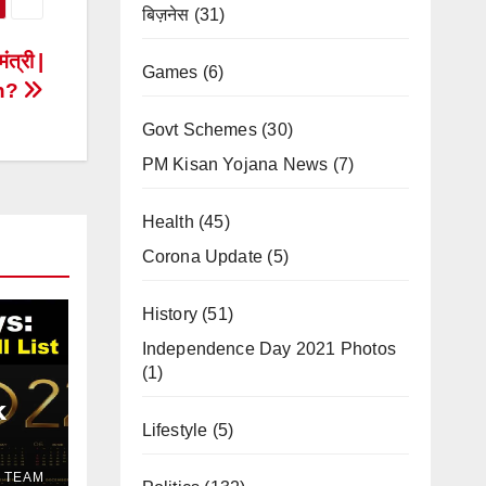
बिज़नेस
(31)
ंत्री |
Games
(6)
in?
Govt Schemes
(30)
PM Kisan Yojana News
(7)
Health
(45)
Corona Update
(5)
History
(51)
Independence Day 2021 Photos
(1)
k
Lifestyle
(5)
in
 TEAM