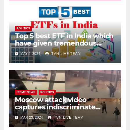
POLITICS
Top 5 best ETF in India which
have given tremendous
returns
MAY 5, 2024
TVN LIVE TEAM
CRIME NEWS
POLITICS
Moscow attack video
captures indiscriminate
firing, and chaos all around!
MAR 23, 2024
TVN LIVE TEAM