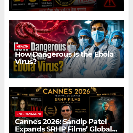
Name Target Indian Users
HEALTH
How Dangerous Is the Ebola
Virus?
ENTERTAINMENT
Cannes 2026: Sandip Patel
Expands SRHP Films’ Global