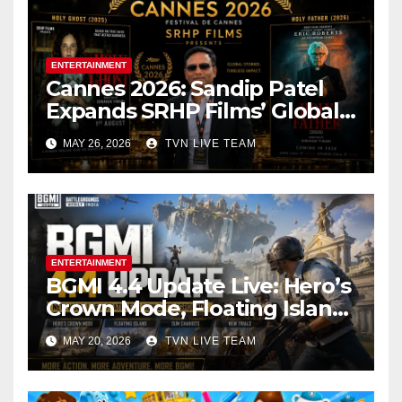
ENTERTAINMENT
Cannes 2026: Sandip Patel
Expands SRHP Films’ Global
Reach
MAY 26, 2026
TVN LIVE TEAM
ENTERTAINMENT
BGMI 4.4 Update Live: Hero’s
Crown Mode, Floating Island
and New Erangel Changes
MAY 20, 2026
TVN LIVE TEAM
Arrive