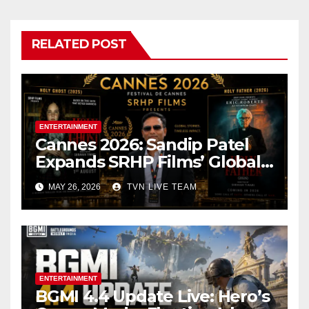
RELATED POST
ENTERTAINMENT
Cannes 2026: Sandip Patel
Expands SRHP Films’ Global
Reach
MAY 26, 2026
TVN LIVE TEAM
ENTERTAINMENT
BGMI 4.4 Update Live: Hero’s