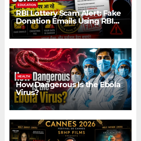
EDUCATION
RBI Lottery Scam Alert: Fake
Donation Emails Using RBI
Name Target Indian Users
HEALTH
How Dangerous Is the Ebola
Virus?