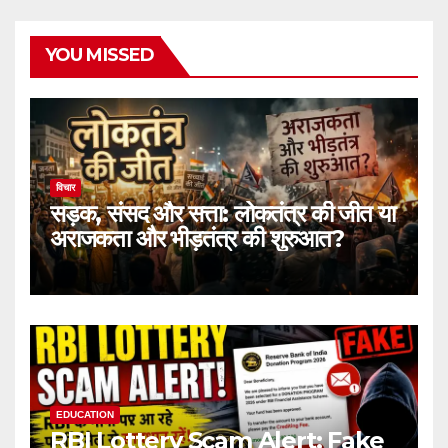
YOU MISSED
विचार
सड़क, संसद और सत्ता: लोकतंत्र की जीत या
अराजकता और भीड़तंत्र की शुरुआत?
EDUCATION
RBI Lottery Scam Alert: Fake