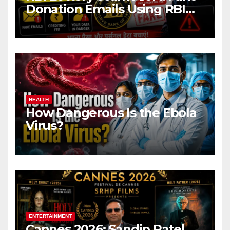
Donation Emails Using RBI
Name Target Indian Users
HEALTH
How Dangerous Is the Ebola
Virus?
ENTERTAINMENT
Cannes 2026: Sandip Patel