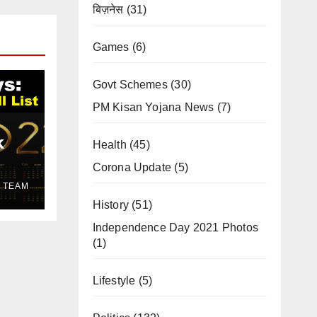
बिज़नेस
(31)
Games
(6)
Govt Schemes
(30)
PM Kisan Yojana News
(7)
k
Health
(45)
Corona Update
(5)
in
 TEAM
s in
History
(51)
Independence Day 2021 Photos
(1)
Lifestyle
(5)