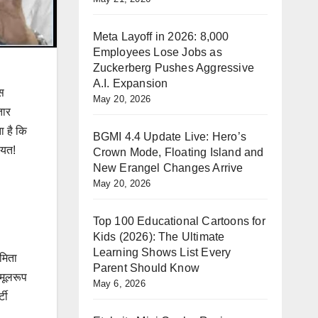
Meta Layoff in 2026: 8,000
Employees Lose Jobs as
Zuckerberg Pushes Aggressive
A.I. Expansion
स
May 20, 2026
तार
 है कि
BGMI 4.4 Update Live: Hero’s
ियत!
Crown Mode, Floating Island and
New Erangel Changes Arrive
May 20, 2026
Top 100 Educational Cartoons for
Kids (2026): The Ultimate
Learning Shows List Every
मिता
Parent Should Know
 मूलरूप
May 6, 2026
टी