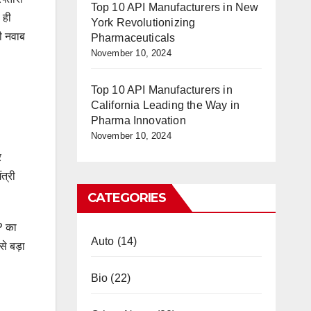
Top 10 API Manufacturers in New
 ही
York Revolutionizing
री नवाब
Pharmaceuticals
November 10, 2024
Top 10 API Manufacturers in
California Leading the Way in
Pharma Innovation
November 10, 2024
र
त्री
CATEGORIES
P का
Auto
(14)
बसे बड़ा
Bio
(22)