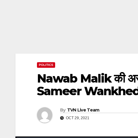
POLITICS
Nawab Malik की असलिय
Sameer Wankhede ने! 
By
TVN Live Team
OCT 29, 2021