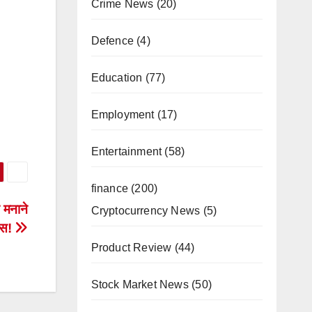
Crime News
(20)
Defence
(4)
Education
(77)
Employment
(17)
Entertainment
(58)
finance
(200)
 मनाने
Cryptocurrency News
(5)
केस!
Product Review
(44)
Stock Market News
(50)