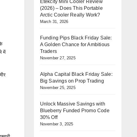
Etekcity Mini Cooler Review
(2026) – Does This Portable
Arctic Cooler Really Work?
March 31, 2026
Funding Pips Black Friday Sale:
के
A Golden Chance for Ambitious
Traders
 में
November 27, 2025
Alpha Capital Black Friday Sale:
मीर
Big Savings on Prop Trading
November 25, 2025
Unlock Massive Savings with
Blueberry Funded Promo Code
30% Off
November 3, 2025
फ्तारी