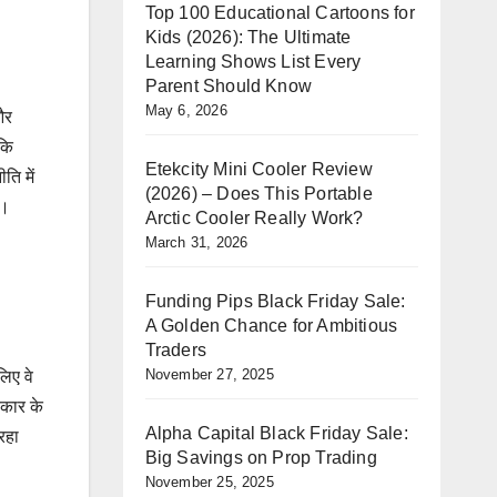
Top 100 Educational Cartoons for
Kids (2026): The Ultimate
Learning Shows List Every
Parent Should Know
May 6, 2026
और
कि
Etekcity Mini Cooler Review
ति में
(2026) – Does This Portable
े।
Arctic Cooler Really Work?
March 31, 2026
Funding Pips Black Friday Sale:
A Golden Chance for Ambitious
Traders
November 27, 2025
लिए वे
रकार के
Alpha Capital Black Friday Sale:
रहा
Big Savings on Prop Trading
November 25, 2025