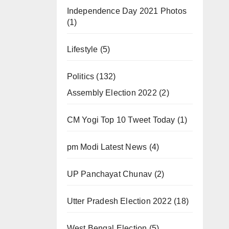
Independence Day 2021 Photos
(1)
Lifestyle
(5)
Politics
(132)
Assembly Election 2022
(2)
CM Yogi Top 10 Tweet Today
(1)
pm Modi Latest News
(4)
UP Panchayat Chunav
(2)
Utter Pradesh Election 2022
(18)
West Bengal Election
(5)