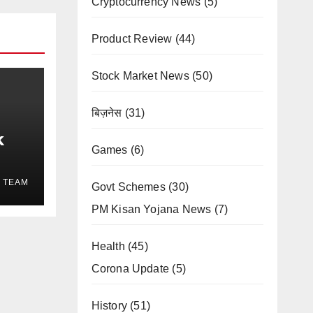
Cryptocurrency News
(5)
Product Review
(44)
Stock Market News
(50)
बिज़नेस
(31)
k
Games
(6)
in
 TEAM
Govt Schemes
(30)
s in
PM Kisan Yojana News
(7)
Health
(45)
Corona Update
(5)
History
(51)