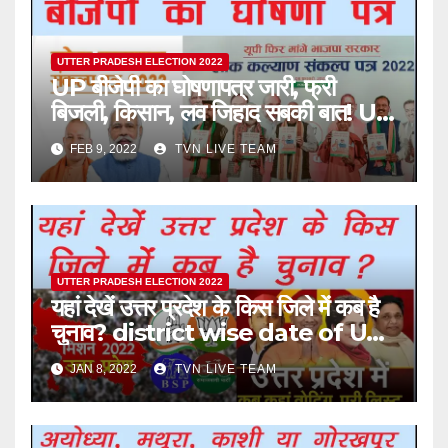
UTTER PRADESH ELECTION 2022
UP बीजेपी का घोषणापत्र जारी, फ्री
बिजली, किसान, लव जिहाद सबकी बात! UP
Election BJP Manifesto 2022
FEB 9, 2022
TVN LIVE TEAM
UTTER PRADESH ELECTION 2022
यहां देखें उत्तर प्रदेश के किस जिले में कब है
चुनाव? district wise date of UP
Assembly election 2022 in
JAN 8, 2022
TVN LIVE TEAM
hindi