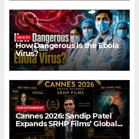
HEALTH
How Dangerous Is the Ebola
Virus?
ENTERTAINMENT
Cannes 2026: Sandip Patel
Expands SRHP Films’ Global
Reach