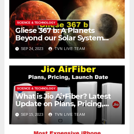
SCIENCE & TECHNOLOGY
Gliese 367 b: A Planets
Beyond our Solar System
Made of Iron
SEP 24, 2023
TVN LIVE TEAM
SCIENCE & TECHNOLOGY
What is Jio AirFiber? Latest
Update on Plans, Pricing,
Launch Date, and More
SEP 15, 2023
TVN LIVE TEAM