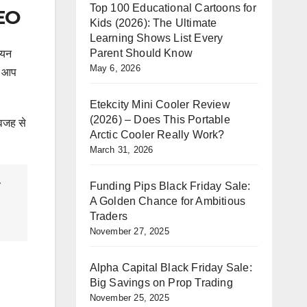
Top 100 Educational Cartoons for
DEO
Kids (2026): The Ultimate
Learning Shows List Every
Parent Should Know
ियन
May 6, 2026
े आप
Etekcity Mini Cooler Review
(2026) – Does This Portable
वजह से
Arctic Cooler Really Work?
March 31, 2026
Funding Pips Black Friday Sale:
A Golden Chance for Ambitious
Traders
November 27, 2025
Alpha Capital Black Friday Sale:
Big Savings on Prop Trading
November 25, 2025