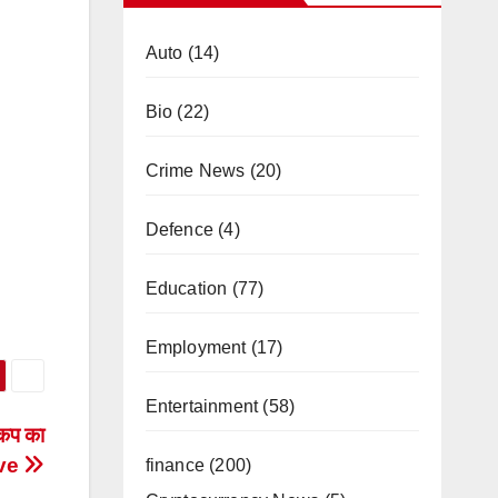
Auto
(14)
Bio
(22)
Crime News
(20)
Defence
(4)
Education
(77)
Employment
(17)
Entertainment
(58)
ो कप का
ive
finance
(200)