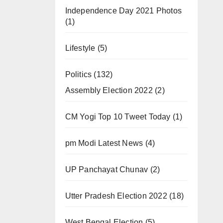
Independence Day 2021 Photos
(1)
Lifestyle
(5)
Politics
(132)
Assembly Election 2022
(2)
CM Yogi Top 10 Tweet Today
(1)
pm Modi Latest News
(4)
UP Panchayat Chunav
(2)
Utter Pradesh Election 2022
(18)
West Bengal Election
(5)