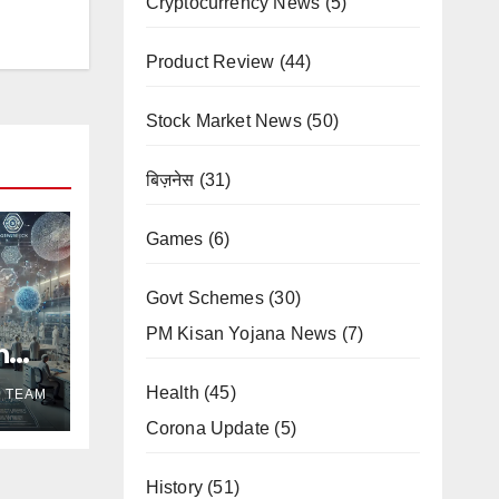
Cryptocurrency News
(5)
Product Review
(44)
Stock Market News
(50)
बिज़नेस
(31)
Games
(6)
Govt Schemes
(30)
PM Kisan Yojana News
(7)
n
ng
Health
(45)
E TEAM
rma
Corona Update
(5)
History
(51)