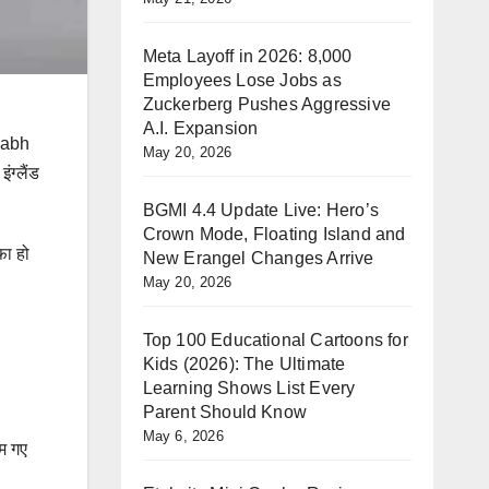
Meta Layoff in 2026: 8,000
Employees Lose Jobs as
Zuckerberg Pushes Aggressive
A.I. Expansion
shabh
May 20, 2026
्‍लैंड
BGMI 4.4 Update Live: Hero’s
Crown Mode, Floating Island and
फा हो
New Erangel Changes Arrive
May 20, 2026
Top 100 Educational Cartoons for
Kids (2026): The Ultimate
Learning Shows List Every
Parent Should Know
May 6, 2026
यम गए