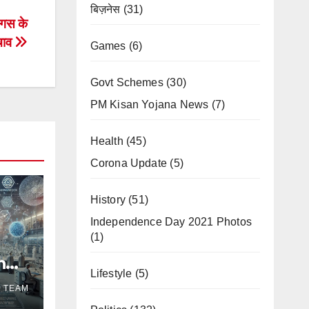
बिज़नेस
(31)
ंगस के
चाव
Games
(6)
Govt Schemes
(30)
PM Kisan Yojana News
(7)
Health
(45)
Corona Update
(5)
History
(51)
Independence Day 2021 Photos
(1)
n
Lifestyle
(5)
ng
E TEAM
rma