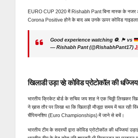
EURO CUP 2020 में Rishabh Pant बिना मास्‍क के नजर आए 
Corona Positive होने के बाद अब उनके ऊपर कोविड गाइडलाइ
Good experience watching
⚽️
.
🏴󠁧󠁢󠁥󠁮󠁧󠁿
vs
— Rishabh Pant (@RishabhPant17)
J
खिलाडी उड़ा रहे कोविड प्रोटोकॉल की धज्जिया
भारतीय क्रिकेट बोर्ड के सचिव जय शाह ने एक चिठ्ठी लिखकर खिला
ने ख़ास तौर पर लिखा था कि खिलाड़ी मौजूदा समय में चल रह
चैंपियनशिप (Euro Championships) में जाने से बचें।
भारतीय टीम के सदस्यों द्वारा कोविड प्रोटोकॉल की धज्जियां उ