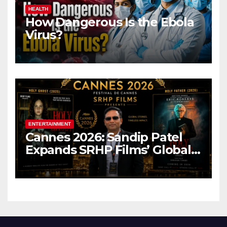
HEALTH
How Dangerous Is the Ebola
Virus?
ENTERTAINMENT
Cannes 2026: Sandip Patel
Expands SRHP Films’ Global
Reach