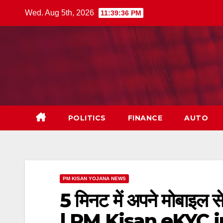
Skip
Wed. Aug 5th, 2026
11:39:37 PM
to
content
POLITICS
FINANCE
AUTO
PM KISAN YOJANA NEWS
5 मिनट में अपने मोबाइल 
| PM Kisan eKYC i