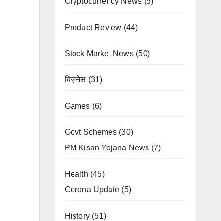
Cryptocurrency News
(5)
Product Review
(44)
Stock Market News
(50)
बिज़नेस
(31)
Games
(6)
Govt Schemes
(30)
PM Kisan Yojana News
(7)
Health
(45)
Corona Update
(5)
History
(51)