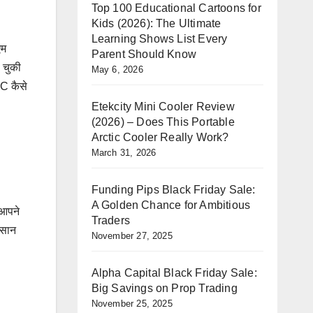
Top 100 Educational Cartoons for
Kids (2026): The Ultimate
Learning Shows List Every
एम
Parent Should Know
 चुकी
May 6, 2026
YC कैसे
Etekcity Mini Cooler Review
(2026) – Does This Portable
Arctic Cooler Really Work?
March 31, 2026
Funding Pips Black Friday Sale:
A Golden Chance for Ambitious
 आपने
Traders
िसान
November 27, 2025
Alpha Capital Black Friday Sale:
Big Savings on Prop Trading
November 25, 2025