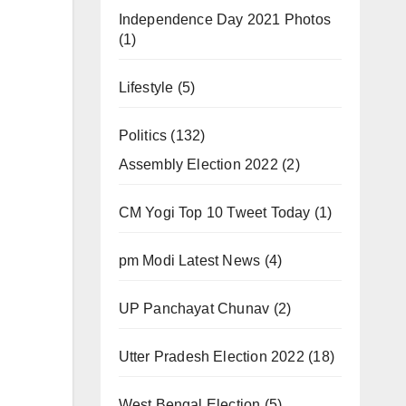
Independence Day 2021 Photos
(1)
Lifestyle
(5)
Politics
(132)
Assembly Election 2022
(2)
CM Yogi Top 10 Tweet Today
(1)
pm Modi Latest News
(4)
UP Panchayat Chunav
(2)
Utter Pradesh Election 2022
(18)
West Bengal Election
(5)