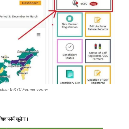
shan E-KYC Former corner
ित फॉर्म खुलेगा।