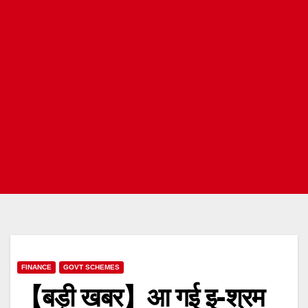
FINANCE
GOVT SCHEMES
【बड़ी खबर】आ गई इ-श्रम