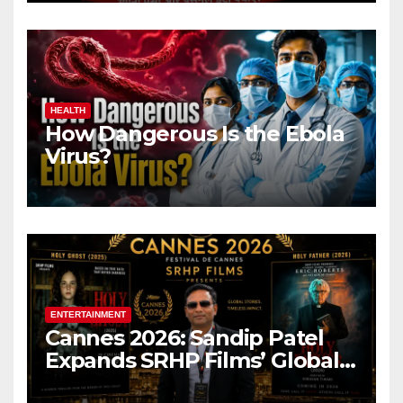
HEALTH
How Dangerous Is the Ebola
Virus?
ENTERTAINMENT
Cannes 2026: Sandip Patel
Expands SRHP Films’ Global
Reach