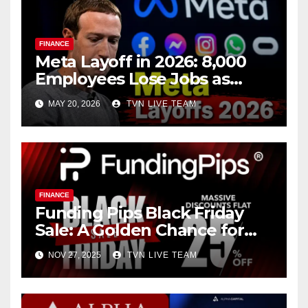
FINANCE
Meta Layoff in 2026: 8,000
Employees Lose Jobs as
Zuckerberg Pushes
MAY 20, 2026
TVN LIVE TEAM
Aggressive A.I. Expansion
FINANCE
Funding Pips Black Friday
Sale: A Golden Chance for
Ambitious Traders
NOV 27, 2025
TVN LIVE TEAM