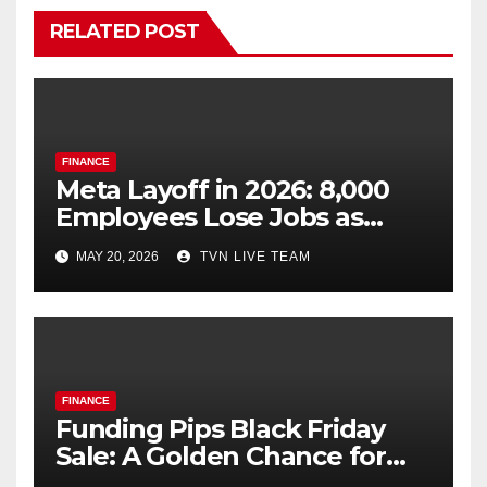
RELATED POST
FINANCE
Meta Layoff in 2026: 8,000
Employees Lose Jobs as
Zuckerberg Pushes
MAY 20, 2026
TVN LIVE TEAM
Aggressive A.I. Expansion
FINANCE
Funding Pips Black Friday
Sale: A Golden Chance for
Ambitious Traders