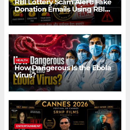
RBI Lottery Scam Alert: Fake
Donation Emails Using RBI
Name Target Indian Users
HEALTH
How Dangerous Is the Ebola
Virus?
ENTERTAINMENT