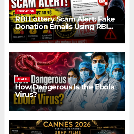
EDUCATION
RBI Lottery Scam Alert: Fake
Donation Emails Using RBI
Name Target Indian Users
HEALTH
How Dangerous Is the Ebola
Virus?