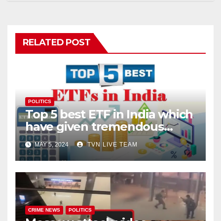
RELATED POST
POLITICS
Top 5 best ETF in India which
have given tremendous
returns
MAY 5, 2024
TVN LIVE TEAM
CRIME NEWS
POLITICS