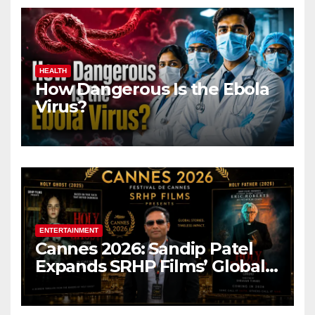
HEALTH
How Dangerous Is the Ebola
Virus?
ENTERTAINMENT
Cannes 2026: Sandip Patel
Expands SRHP Films’ Global
Reach