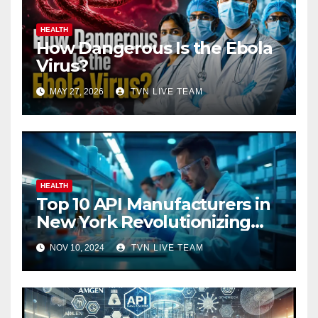
HEALTH
How Dangerous Is the Ebola
Virus?
MAY 27, 2026
TVN LIVE TEAM
HEALTH
Top 10 API Manufacturers in
New York Revolutionizing
Pharmaceuticals
NOV 10, 2024
TVN LIVE TEAM