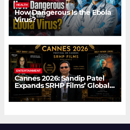
HEALTH
How Dangerous Is the Ebola
Virus?
ENTERTAINMENT
Cannes 2026: Sandip Patel
Expands SRHP Films’ Global
Reach