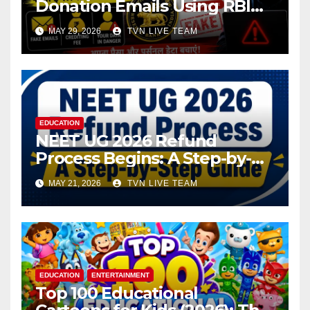
Donation Emails Using RBI
Name Target Indian Users
MAY 29, 2026
TVN LIVE TEAM
EDUCATION
NEET UG 2026 Refund
Process Begins: A Step-by-
Step Guide to Submit Bank
MAY 21, 2026
TVN LIVE TEAM
Details
EDUCATION
ENTERTAINMENT
Top 100 Educational