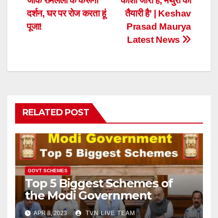
जाके रामलला के करूँगा
काशी जारी है, मथुरा की
दर्शन, घर पर रोज करता हूं
तैयारी है’ | Keshav
पूजा!
Prasad Maurya
Latest News
RELATED POST
GOVT SCHEMES
Top 5 Biggest Schemes of
the Modi Government
APR 8, 2023
TVN LIVE TEAM