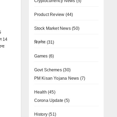
Cryptocurrency News
(5)
Product Review
(44)
Stock Market News
(50)
5
तन 14
बिज़नेस
(31)
ाना
Games
(6)
Govt Schemes
(30)
PM Kisan Yojana News
(7)
Health
(45)
Corona Update
(5)
History
(51)