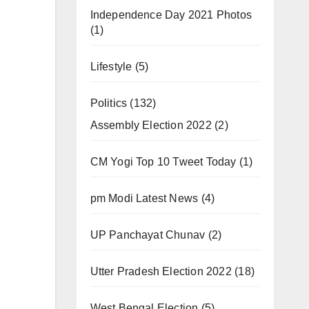
Independence Day 2021 Photos
(1)
Lifestyle
(5)
Politics
(132)
Assembly Election 2022
(2)
CM Yogi Top 10 Tweet Today
(1)
pm Modi Latest News
(4)
UP Panchayat Chunav
(2)
Utter Pradesh Election 2022
(18)
West Bengal Election
(5)