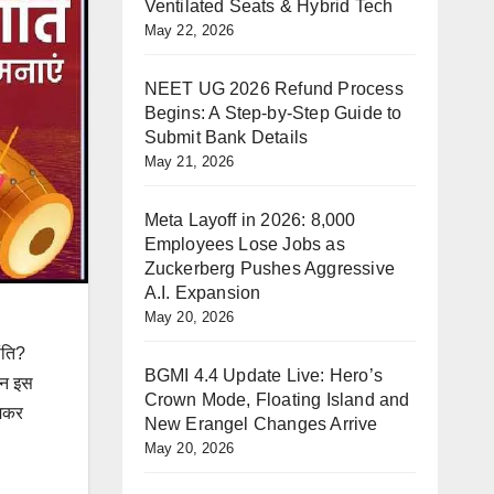
Ventilated Seats & Hybrid Tech
May 22, 2026
NEET UG 2026 Refund Process
Begins: A Step-by-Step Guide to
Submit Bank Details
May 21, 2026
Meta Layoff in 2026: 8,000
Employees Lose Jobs as
Zuckerberg Pushes Aggressive
A.I. Expansion
May 20, 2026
ंति?
BGMI 4.4 Update Live: Hero’s
िन इस
Crown Mode, Floating Island and
 मकर
New Erangel Changes Arrive
May 20, 2026