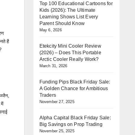
Top 100 Educational Cartoons for
Kids (2026): The Ultimate
Learning Shows List Every
Parent Should Know
May 6, 2026
ारण
नते है
Etekcity Mini Cooler Review
?
(2026) – Does This Portable
Arctic Cooler Really Work?
March 31, 2026
Funding Pips Black Friday Sale:
A Golden Chance for Ambitious
Traders
ज्जैन,
November 27, 2025
ें
मनाई
Alpha Capital Black Friday Sale:
Big Savings on Prop Trading
November 25, 2025