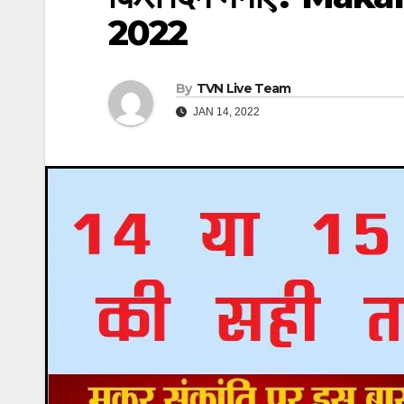
2022
By
TVN Live Team
JAN 14, 2022