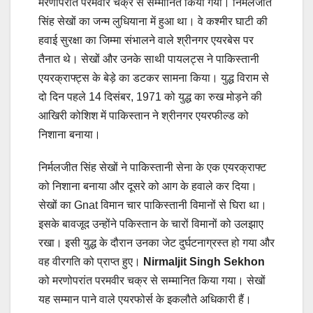
मरणोपरांत परमवीर चक्र से सम्मानित किया गया। निर्मलजीत
सिंह सेखों का जन्म लुधियाना में हुआ था। वे कश्‍मीर घाटी की
हवाई सुरक्षा का जिम्‍मा संभालने वाले श्रीनगर एयरबेस पर
तैनात थे। सेखों और उनके साथी पायलट्स ने पाकिस्‍तानी
एयरक्राफ्ट्स के बेड़े का डटकर सामना किया। युद्ध विराम से
दो दिन पहले 14 दिसंबर, 1971 को युद्ध का रुख मोड़ने की
आखिरी कोशिश में पाकिस्‍तान ने श्रीनगर एयरफील्‍ड को
निशाना बनाया।
निर्मलजीत सिंह सेखों ने पाकिस्तानी सेना के एक एयरक्राफ्ट
को निशाना बनाया और दूसरे को आग के हवाले कर दिया।
सेखों का Gnat विमान चार पाकिस्‍तानी विमानों से घिरा था।
इसके बावजूद उन्होंने पकिस्तान के चारों विमानों को उलझाए
रखा। इसी युद्ध के दौरान उनका जेट दुर्घटनाग्रस्‍त हो गया और
वह वीरगति को प्राप्‍त हुए।
Nirmaljit Singh Sekhon
को मरणोपरांत परमवीर चक्र से सम्‍मानित किया गया। सेखों
यह सम्‍मान पाने वाले एयरफोर्स के इकलौते अधिकारी हैं।