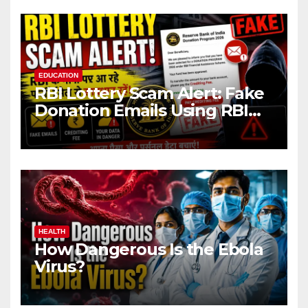
EDUCATION
RBI Lottery Scam Alert: Fake
Donation Emails Using RBI
Name Target Indian Users
HEALTH
How Dangerous Is the Ebola
Virus?