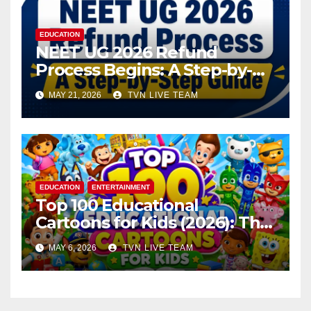
EDUCATION
NEET UG 2026 Refund
Process Begins: A Step-by-
Step Guide to Submit Bank
MAY 21, 2026
TVN LIVE TEAM
Details
EDUCATION
ENTERTAINMENT
Top 100 Educational
Cartoons for Kids (2026): The
Ultimate Learning Shows List
MAY 6, 2026
TVN LIVE TEAM
Every Parent Should Know