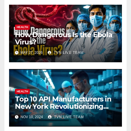
HEALTH
How Dangerous Is the Ebola
Virus?
MAY 27, 2026
TVN LIVE TEAM
HEALTH
Top 10 API Manufacturers in
New York Revolutionizing
Pharmaceuticals
NOV 10, 2024
TVN LIVE TEAM