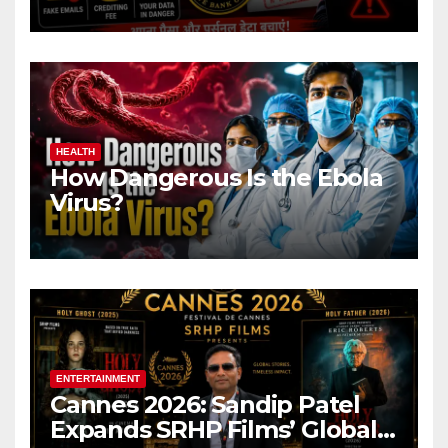
Name Target Indian Users
HEALTH
How Dangerous Is the Ebola
Virus?
ENTERTAINMENT
Cannes 2026: Sandip Patel
Expands SRHP Films’ Global