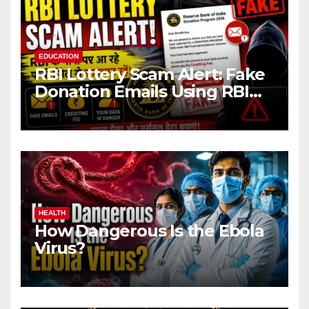
EDUCATION
RBI Lottery Scam Alert: Fake
Donation Emails Using RBI
Name Target Indian Users
HEALTH
How Dangerous Is the Ebola
Virus?