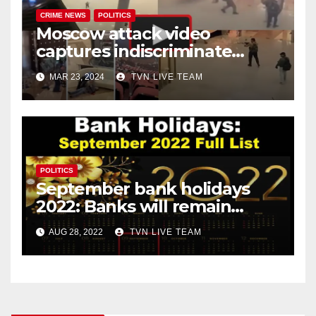
CRIME NEWS
POLITICS
Moscow attack video
captures indiscriminate
firing, and chaos all around!
MAR 23, 2024
TVN LIVE TEAM
POLITICS
September bank holidays
2022: Banks will remain
closed for 13 days in
AUG 28, 2022
TVN LIVE TEAM
September!