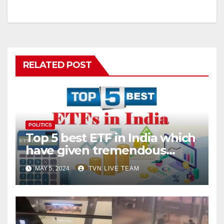
RELATED POST
POLITICS
Top 5 best ETF in India which
have given tremendous
returns
MAY 5, 2024
TVN LIVE TEAM