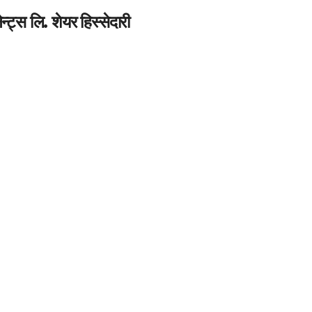
्स लि. शेयर हिस्‍सेदारी