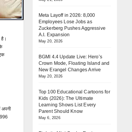
Meta Layoff in 2026: 8,000
Employees Lose Jobs as
Zuckerberg Pushes Aggressive
A.I. Expansion
 है।
May 20, 2026
के
 एक
BGMI 4.4 Update Live: Hero’s
Crown Mode, Floating Island and
New Erangel Changes Arrive
May 20, 2026
Top 100 Educational Cartoons for
Kids (2026): The Ultimate
Learning Shows List Every
ं अपनी
Parent Should Know
1996
May 6, 2026