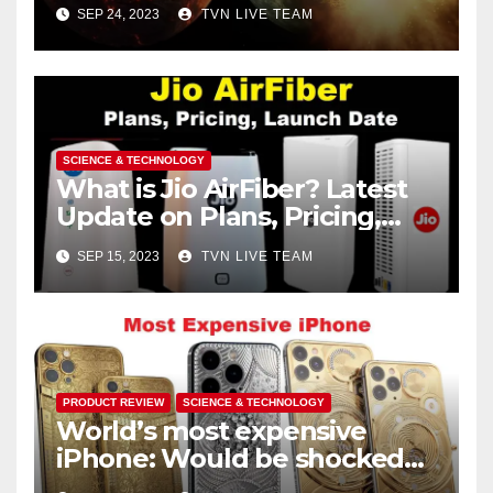
Made of Iron
SEP 24, 2023
TVN LIVE TEAM
SCIENCE & TECHNOLOGY
What is Jio AirFiber? Latest
Update on Plans, Pricing,
Launch Date, and More
SEP 15, 2023
TVN LIVE TEAM
PRODUCT REVIEW
SCIENCE & TECHNOLOGY
World’s most expensive
iPhone: Would be shocked
to know the price