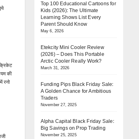
Top 100 Educational Cartoons for
ये
Kids (2026): The Ultimate
Learning Shows List Every
Parent Should Know
May 6, 2026
Etekcity Mini Cooler Review
(2026) – Does This Portable
Arctic Cooler Really Work?
्रिकेट
March 31, 2026
डियम की
ें रनो
Funding Pips Black Friday Sale:
A Golden Chance for Ambitious
Traders
November 27, 2025
Alpha Capital Black Friday Sale:
Big Savings on Prop Trading
November 25, 2025
बाजी