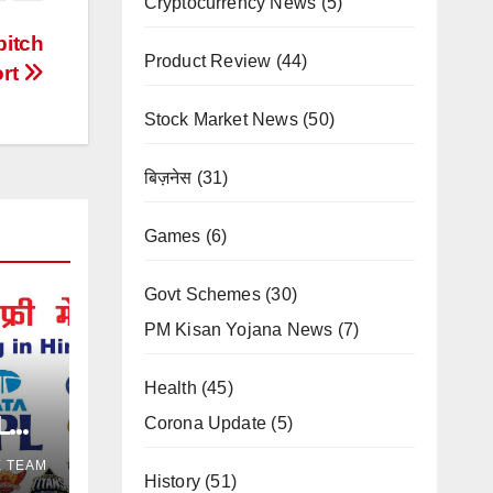
Cryptocurrency News
(5)
pitch
Product Review
(44)
ort
Stock Market News
(50)
बिज़नेस
(31)
Games
(6)
Govt Schemes
(30)
PM Kisan Yojana News
(7)
Health
(45)
L
Corona Update
(5)
ise
E TEAM
History
(51)