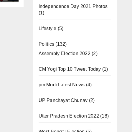
Independence Day 2021 Photos
(1)
Lifestyle
(5)
Politics
(132)
Assembly Election 2022
(2)
CM Yogi Top 10 Tweet Today
(1)
pm Modi Latest News
(4)
UP Panchayat Chunav
(2)
Utter Pradesh Election 2022
(18)
West Bengal Election
(5)