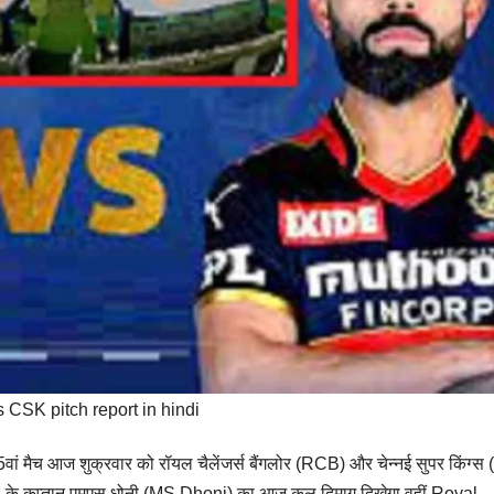
CSK pitch report in hindi
ं मैच आज शुक्रवार को रॉयल चैलेंजर्स बैंगलोर (RCB) और चेन्नई सुपर किंग्
 के कप्तान एमएस धोनी (MS Dhoni) का आज कूल दिमाग दिखेगा वहीं Royal