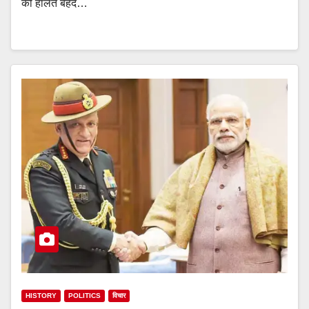
की हालत बेहद…
HISTORY
POLITICS
विचार