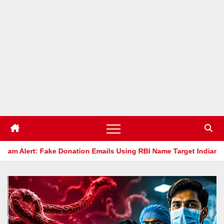
on Emails Using RBI Name Target Indian Users
How Dangerou