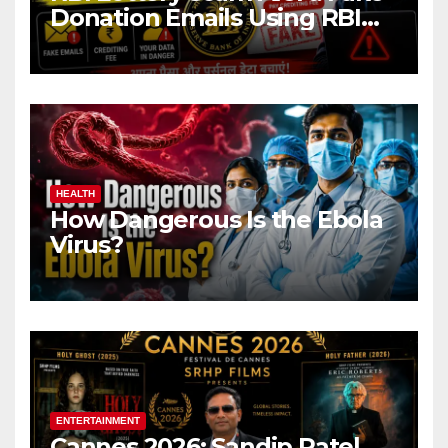
Donation Emails Using RBI
Name Target Indian Users
HEALTH
How Dangerous Is the Ebola
Virus?
ENTERTAINMENT
Cannes 2026: Sandip Patel