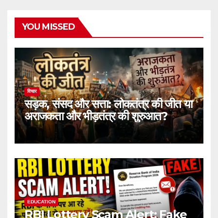
YOU MISSED
विचार
सड़क, संसद और सत्ता: लोकतंत्र की जीत या
अराजकता और भीड़तंत्र की शुरुआत?
EDUCATION
RBI Lottery Scam Alert: Fake