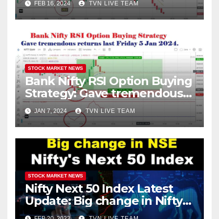
FEB 16, 2024
TVN LIVE TEAM
STOCK MARKET NEWS
Bank Nifty RSI Option Buying
Strategy: Gave tremendous
returns last Friday 5 Jan
JAN 7, 2024
TVN LIVE TEAM
2024.
STOCK MARKET NEWS
Nifty Next 50 Index Latest
Update: Big change in Nifty
Index! Entry of Two
FEB 20, 2023
TVN LIVE TEAM