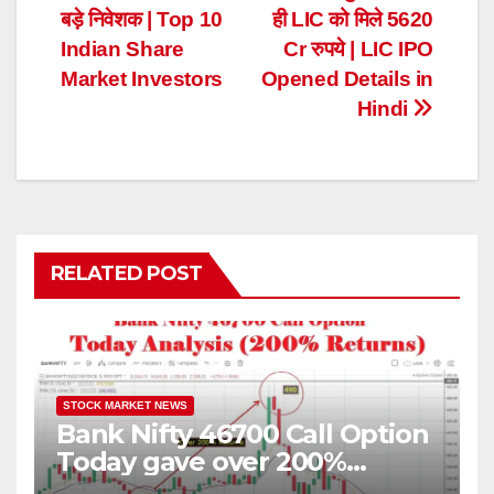
बड़े निवेशक | Top 10
ही LIC को मिले 5620
navigation
Indian Share
Cr रुपये | LIC IPO
Market Investors
Opened Details in
Hindi
RELATED POST
STOCK MARKET NEWS
Bank Nifty 46700 Call Option
Today gave over 200%
returns | 16 February 2024