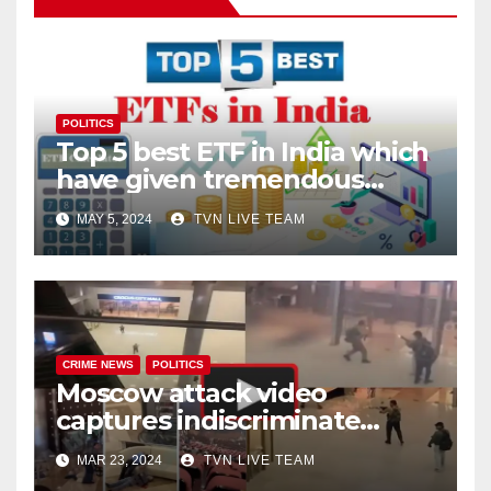
POLITICS
Top 5 best ETF in India which
have given tremendous
returns
MAY 5, 2024
TVN LIVE TEAM
CRIME NEWS
POLITICS
Moscow attack video
captures indiscriminate
firing, and chaos all around!
MAR 23, 2024
TVN LIVE TEAM