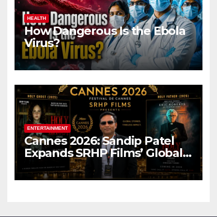
HEALTH
How Dangerous Is the Ebola
Virus?
ENTERTAINMENT
Cannes 2026: Sandip Patel
Expands SRHP Films’ Global
Reach