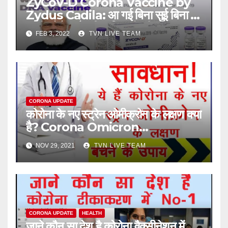
ZyCoV-D Corona Vaccine by
Zydus Cadila: आ गई बिना सुई बिना दर्द
वाली कोरोना वैक्सीन! कितनी कीमत?
FEB 3, 2022
TVN LIVE TEAM
CORONA UPDATE
कोरोना के नए स्ट्रेन ओमीक्रोन के लक्षण क्या
है? Corona Omicron
symptoms in hindi
NOV 29, 2021
TVN LIVE TEAM
CORONA UPDATE
HEALTH
जाने कौन सा देश है कोरोना वैक्सीनेशन में