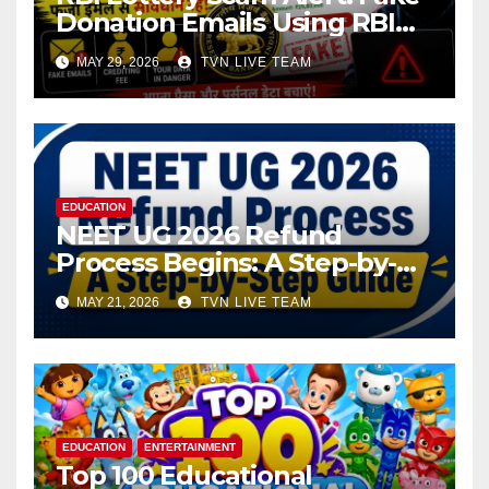
Donation Emails Using RBI
Name Target Indian Users
MAY 29, 2026
TVN LIVE TEAM
EDUCATION
NEET UG 2026 Refund
Process Begins: A Step-by-
Step Guide to Submit Bank
MAY 21, 2026
TVN LIVE TEAM
Details
EDUCATION
ENTERTAINMENT
Top 100 Educational