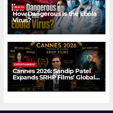
HEALTH
How Dangerous Is the Ebola
Virus?
ENTERTAINMENT
Cannes 2026: Sandip Patel
Expands SRHP Films’ Global
Reach