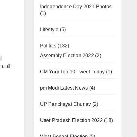
Independence Day 2021 Photos
(1)
Lifestyle
(5)
Politics
(132)
Assembly Election 2022
(2)
l
्षक की
CM Yogi Top 10 Tweet Today
(1)
pm Modi Latest News
(4)
UP Panchayat Chunav
(2)
Utter Pradesh Election 2022
(18)
West Bengal Election
(5)