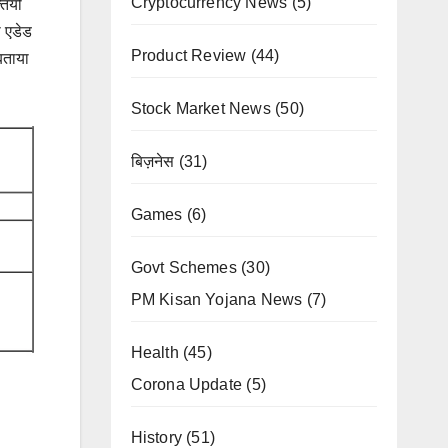
Cryptocurrency News
(5)
ियों
 एडेड
Product Review
(44)
 बताया
Stock Market News
(50)
बिज़नेस
(31)
Games
(6)
Govt Schemes
(30)
PM Kisan Yojana News
(7)
Health
(45)
Corona Update
(5)
History
(51)