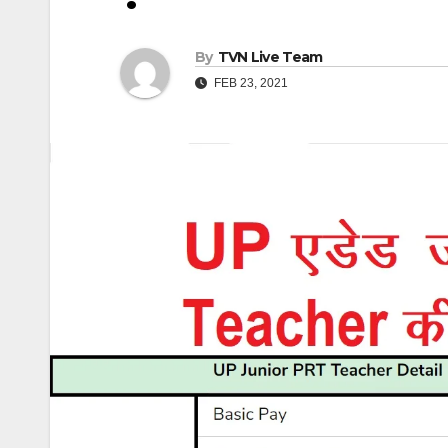
By
TVN Live Team
FEB 23, 2021