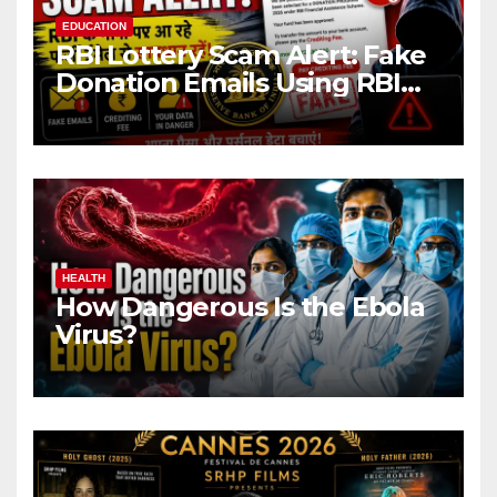
EDUCATION
RBI Lottery Scam Alert: Fake
Donation Emails Using RBI
Name Target Indian Users
HEALTH
How Dangerous Is the Ebola
Virus?