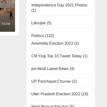
Independence Day 2021 Photos
(1)
Lifestyle
(5)
E TEAM
 all
Politics
(132)
Assembly Election 2022
(2)
CM Yogi Top 10 Tweet Today
(1)
pm Modi Latest News
(4)
UP Panchayat Chunav
(2)
Utter Pradesh Election 2022
(18)
West Bengal Election
(5)