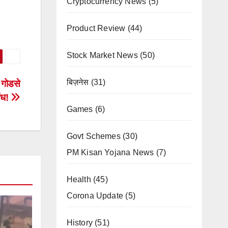
Cryptocurrency News
(5)
Product Review
(44)
Stock Market News
(50)
बिज़नेस
(31)
 गोडसे
ंध!
Games
(6)
Govt Schemes
(30)
PM Kisan Yojana News
(7)
Health
(45)
Corona Update
(5)
History
(51)