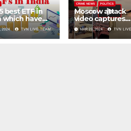
CRIME NEWS
POLITICS
5 best ETF in
Moscow attack
a which have
video captures
en tremendous
indiscriminate
, 2024
TVN LIVE TEAM
MAR 23, 2024
TVN LIV
rns
firing, and chaos
around!