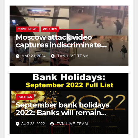
CRIME NEWS
POLITICS
Moscow attack video
captures indiscriminate
firing, and chaos all around!
MAR 23, 2024
TVN LIVE TEAM
POLITICS
September bank holidays
2022: Banks will remain
closed for 13 days in
AUG 28, 2022
TVN LIVE TEAM
September!