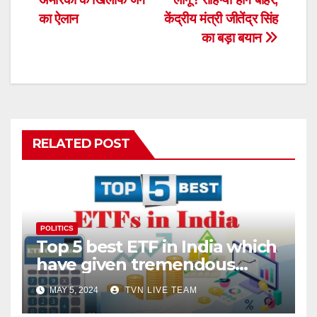
का ऐलान
केंद्रीय मंत्री जीतेंद्र सिंह
का बड़ा बयान
RELATED POST
POLITICS
Top 5 best ETF in India which
have given tremendous
returns
MAY 5, 2024
TVN LIVE TEAM