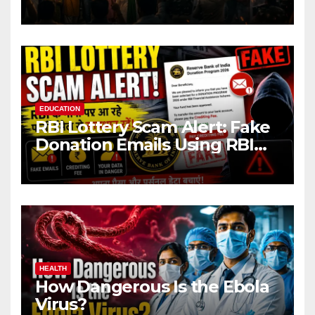
EDUCATION
RBI Lottery Scam Alert: Fake
Donation Emails Using RBI
Name Target Indian Users
HEALTH
How Dangerous Is the Ebola
Virus?