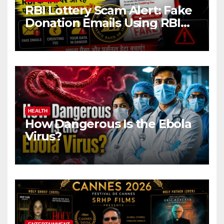
RBI Lottery Scam Alert: Fake
Donation Emails Using RBI
Name Target Indian Users
HEALTH
How Dangerous Is the Ebola
Virus?