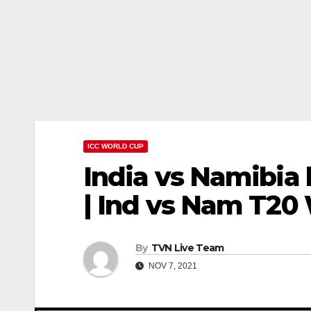
ICC WORLD CUP
India vs Namibia liv
| Ind vs Nam T20 W
By
TVN Live Team
NOV 7, 2021