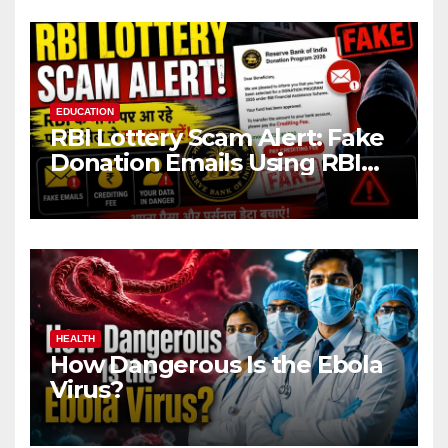
EDUCATION
RBI Lottery Scam Alert: Fake
Donation Emails Using RBI
Name Target Indian Users
HEALTH
How Dangerous Is the Ebola
Virus?