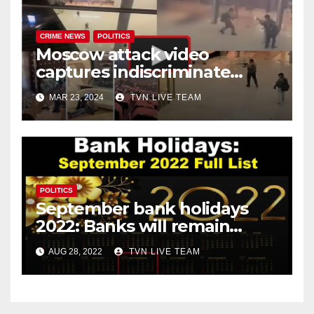
CRIME NEWS
POLITICS
Moscow attack video
captures indiscriminate
firing, and chaos all around!
MAR 23, 2024
TVN LIVE TEAM
POLITICS
September bank holidays
2022: Banks will remain
closed for 13 days in
AUG 28, 2022
TVN LIVE TEAM
September!