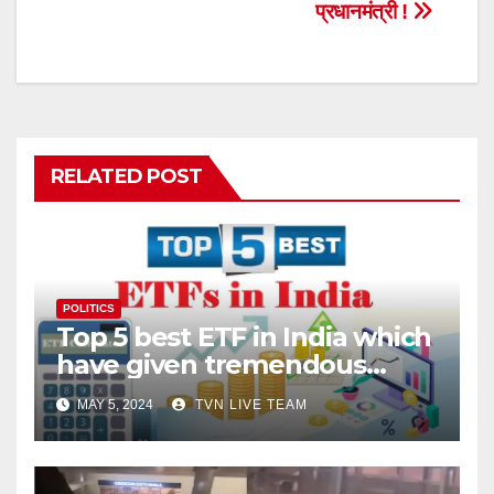
प्रधानमंत्री !
RELATED POST
POLITICS
Top 5 best ETF in India which
have given tremendous
returns
MAY 5, 2024
TVN LIVE TEAM